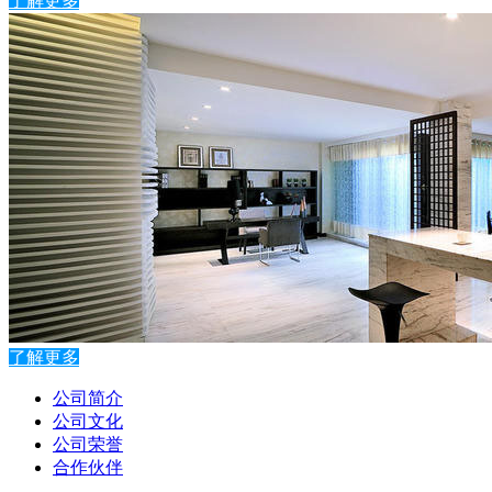
了解更多
了解更多
公司简介
公司文化
公司荣誉
合作伙伴