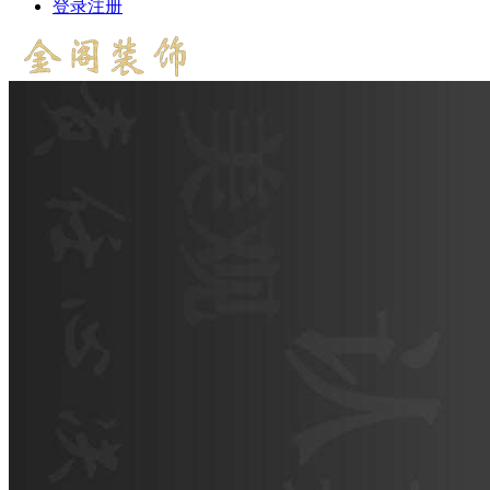
登录
注册